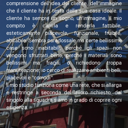
comprensione dell’idea del cliente, dell’immagine
che il cliente ha in testa della sua casa ideale. Il
cliente ha sempre un sogno, un’immagine, il mio
compito è capirla e renderla fattibile,
esteticamente piacevole, funzionale, fruibile,
abitabile. Sembra paradossale ma certe bellissime
case sono inabitabili, perché gli spazi non
vengono sfruttati bene, perché i materiali sono
bellissimi ma fragili, o richiedono troppa
manutenzione; io cerco di realizzare ambienti belli,
piacevoli e “comodi”.
Il mio studio funziona come una rete, che si allarga
e restringe a seconda del lavoro richiesto; dal
singolo alla squadra siamo in grado di coprire ogni
esigenza.