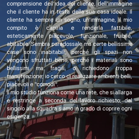
comprensione dell’idea del cliente, dell’immagine
che il cliente ha in testa della sua casa ideale. Il
cliente ha sempre un sogno, un’immagine, il mio
compito è capirla e renderla fattibile,
esteticamente piacevole, funzionale, fruibile,
abitabile. Sembra paradossale ma certe bellissime
case sono inabitabili, perché gli spazi non
vengono sfruttati bene, perché i materiali sono
bellissimi ma fragili, o richiedono troppa
manutenzione; io cerco di realizzare ambienti belli,
piacevoli e “comodi”.
Il mio studio funziona come una rete, che si allarga
e restringe a seconda del lavoro richiesto; dal
singolo alla squadra siamo in grado di coprire ogni
esigenza.