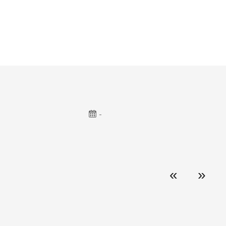
-
«
»