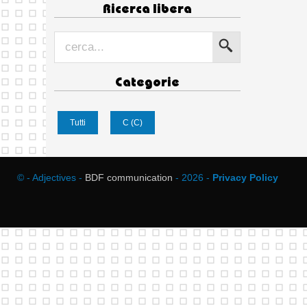
Ricerca libera
Categorie
Tutti
C (C)
© - Adjectives -
BDF communication
- 2026 -
Privacy Policy